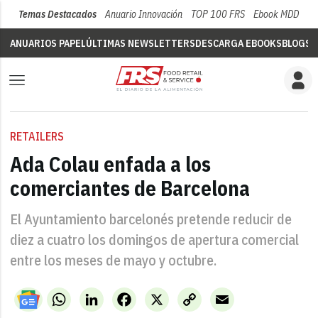
Temas Destacados
Anuario Innovación
TOP 100 FRS
Ebook MDD
Su
ANUARIOS PAPEL
ÚLTIMAS NEWSLETTERS
DESCARGA EBOOKS
BLOGS
V
RETAILERS
Ada Colau enfada a los
comerciantes de Barcelona
El Ayuntamiento barcelonés pretende reducir de
diez a cuatro los domingos de apertura comercial
entre los meses de mayo y octubre.
WhatsApp
LinkedIn
Facebook
X
Copy
Email
Link