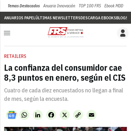
Temas Destacados
Anuario Innovación
TOP 100 FRS
Ebook MDD
Su
ANUARIOS PAPEL
ÚLTIMAS NEWSLETTERS
DESCARGA EBOOKS
BLOGS
V
RETAILERS
La confianza del consumidor cae
8,3 puntos en enero, según el CIS
Cuatro de cada diez encuestados no llegan a final
de mes, según la encuesta.
WhatsApp
LinkedIn
Facebook
X
Copy
Email
Link