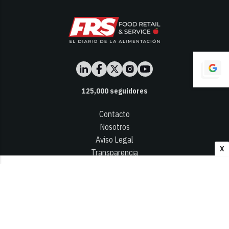
125,000
seguidores
Contacto
Nosotros
Aviso Legal
X
Transparencia
Términos y Condiciones
Privacidad - Cookies
© 2026
Infocap Media Group, S.L.
Desarrollado por OA Cloud