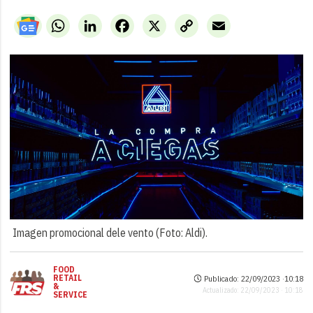
WhatsApp
LinkedIn
Facebook
X
Copy
Email
Link
Imagen promocional dele vento (Foto: Aldi).
FOOD
RETAIL
Publicado: 22/09/2023 ·
10:18
&
Actualizado: 22/09/2023 · 10:18
SERVICE