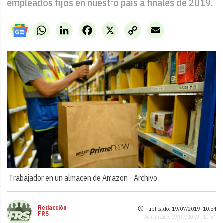
empleados fijos en nuestro país a finales de 2019.
WhatsApp
LinkedIn
Facebook
X
Copy
Email
Link
Trabajador en un almacen de Amazon -
Archivo
Redacción
Publicado: 19/07/2019 ·
10:54
FRS
Actualizado: 19/07/2019 · 10:54