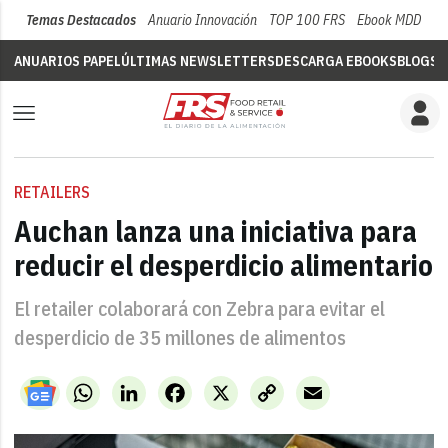
Temas Destacados
Anuario Innovación
TOP 100 FRS
Ebook MDD
Su
ANUARIOS PAPEL
ÚLTIMAS NEWSLETTERS
DESCARGA EBOOKS
BLOGS
V
RETAILERS
Auchan lanza una iniciativa para
reducir el desperdicio alimentario
El retailer colaborará con Zebra para evitar el
desperdicio de 35 millones de alimentos
WhatsApp
LinkedIn
Facebook
X
Copy
Email
Link