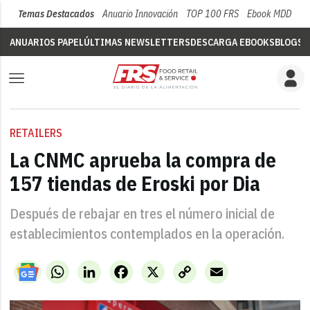
Temas Destacados
Anuario Innovación
TOP 100 FRS
Ebook MDD
Su
ANUARIOS PAPEL
ÚLTIMAS NEWSLETTERS
DESCARGA EBOOKS
BLOGS
V
RETAILERS
La CNMC aprueba la compra de
157 tiendas de Eroski por Dia
Después de rebajar en tres el número inicial de
establecimientos contemplados en la operación.
WhatsApp
LinkedIn
Facebook
X
Copy
Email
Link