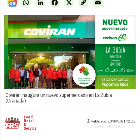
WhatsApp
LinkedIn
Facebook
X
Copy
Email
Link
Covirán inaugura un nuevo supermercado en La Zubia
(Granada)
Food
Retail
Publicado: 28/09/2021 ·
11:12
&
Actualizado: 28/09/2021 · 11:12
Service