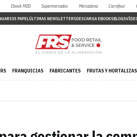
S
Ebook MDD
Supermercados
Mercadona
Carrefour
NUARIOS PAPEL
ÚLTIMAS NEWSLETTERS
DESCARGA EBOOKS
BLOGS
VÍDE
ERS
FRANQUICIAS
FABRICANTES
FRUTAS Y HORTALIZAS
para gestionar la com