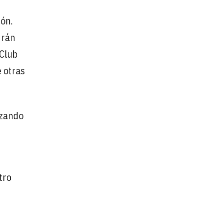
ión.
drán
 Club
e otras
nzando
tro