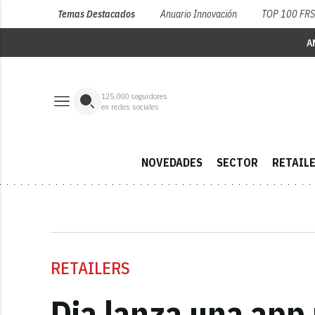
Temas Destacados
Anuario Innovación
TOP 100 FR
A
125,000
seguidores
en redes sociales
NOVEDADES
SECTOR
RETAIL
RETAILERS
Dia lanza una app 