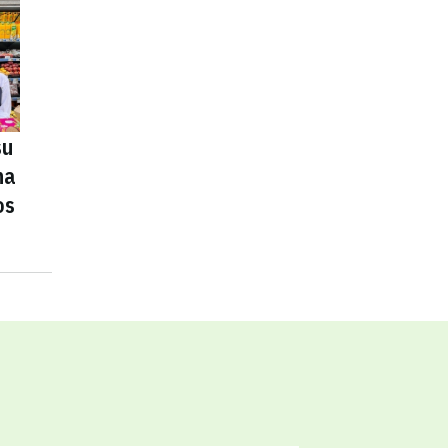
su
na
os