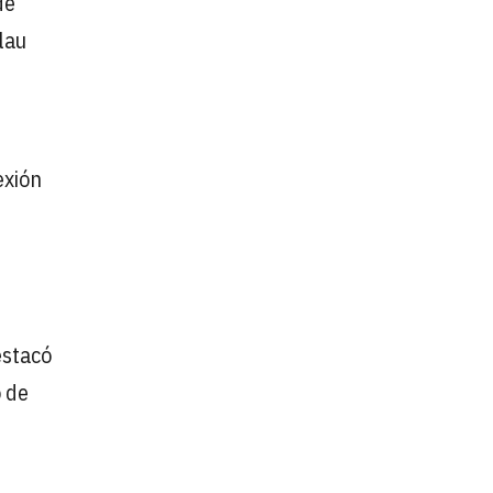
de
lau
exión
estacó
o de