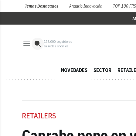
Temas Destacados
Anuario Innovación
TOP 100 FR
A
125,000
seguidores
en redes sociales
NOVEDADES
SECTOR
RETAIL
RETAILERS
Caprabo pone en v