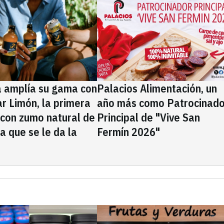
a amplía su gama con
Palacios Alimentación, un
rar Limón, la primera
año más como Patrocinado
 con zumo natural de
Principal de "Vive San
la que se le da la
Fermín 2026"