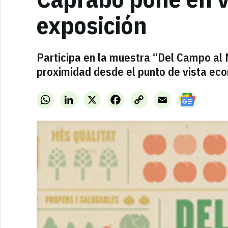
exposición
Participa en la muestra “Del Campo al M
proximidad desde el punto de vista econ
WhatsApp
LinkedIn
X
Facebook
Copy
Email
Link