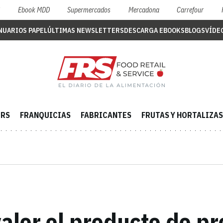
S
Ebook MDD
Supermercados
Mercadona
Carrefour
NUARIOS PAPEL
ÚLTIMAS NEWSLETTERS
DESCARGA EBOOKS
BLOGS
VÍDE
ERS
FRANQUICIAS
FABRICANTES
FRUTAS Y HORTALIZAS
alor el producto de p