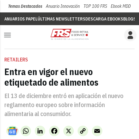
Temas Destacados
Anuario Innovación
TOP 100 FRS
Ebook MDD
Su
ANUARIOS PAPEL
ÚLTIMAS NEWSLETTERS
DESCARGA EBOOKS
BLOGS
V
RETAILERS
Entra en vigor el nuevo
etiquetado de alimentos
El 13 de diciembre entró en aplicación el nuevo
reglamento europeo sobre información
alimentaria al consumidor.
WhatsApp
LinkedIn
Facebook
X
Copy
Email
Link