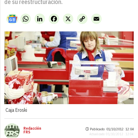
de su reestructuración.
WhatsApp
LinkedIn
Facebook
X
Copy
Email
Link
Caja Eroski
Redacción
Publicado: 01/10/2012 ·
12:04
FRS
Actualizado: 01/10/2012 · 12:04