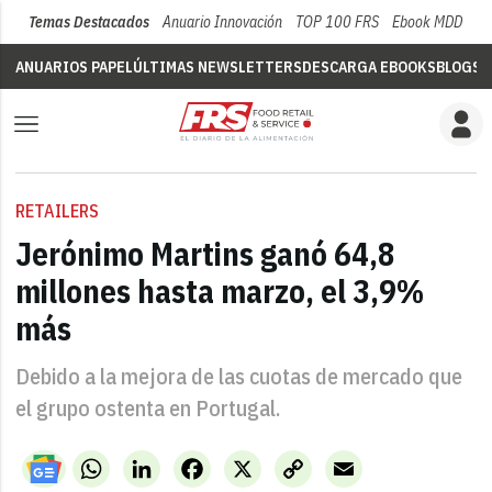
Temas Destacados
Anuario Innovación
TOP 100 FRS
Ebook MDD
Su
ANUARIOS PAPEL
ÚLTIMAS NEWSLETTERS
DESCARGA EBOOKS
BLOGS
V
RETAILERS
Jerónimo Martins ganó 64,8
millones hasta marzo, el 3,9%
más
Debido a la mejora de las cuotas de mercado que
el grupo ostenta en Portugal.
WhatsApp
LinkedIn
Facebook
X
Copy
Email
Link