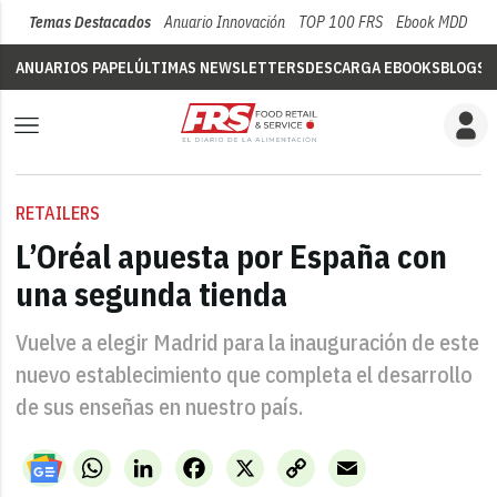
Temas Destacados
Anuario Innovación
TOP 100 FRS
Ebook MDD
Su
ANUARIOS PAPEL
ÚLTIMAS NEWSLETTERS
DESCARGA EBOOKS
BLOGS
V
RETAILERS
L’Oréal apuesta por España con
una segunda tienda
Vuelve a elegir Madrid para la inauguración de este
nuevo establecimiento que completa el desarrollo
de sus enseñas en nuestro país.
WhatsApp
LinkedIn
Facebook
X
Copy
Email
Link