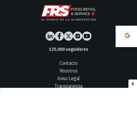
125,000
seguidores
Contacto
Nosotros
Aviso Legal
X
Transparencia
Términos y Condiciones
Privacidad - Cookies
© 2026
Infocap Media Group, S.L.
Desarrollado por OA Cloud