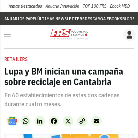
Temas Destacados
Anuario Innovación
TOP 100 FRS
Ebook MDD
Su
ANUARIOS PAPEL
ÚLTIMAS NEWSLETTERS
DESCARGA EBOOKS
BLOGS
V
RETAILERS
Lupa y BM inician una campaña
sobre reciclaje en Cantabria
En 60 establecimientos de estas dos cadenas
durante cuatro meses.
WhatsApp
LinkedIn
Facebook
X
Copy
Email
Link