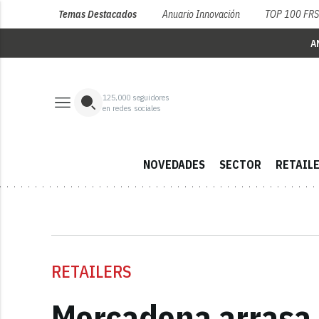
Temas Destacados
Anuario Innovación
TOP 100 FR
A
125,000
seguidores
en redes sociales
NOVEDADES
SECTOR
RETAIL
RETAILERS
Mercadona arrasa 