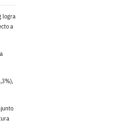
g logra
ecto a
na
,3%),
njunto
tura