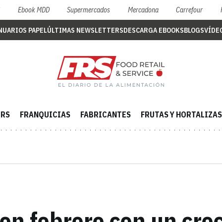
S
Ebook MDD
Supermercados
Mercadona
Carrefour
NUARIOS PAPEL
ÚLTIMAS NEWSLETTERS
DESCARGA EBOOKS
BLOGS
VÍDE
ERS
FRANQUICIAS
FABRICANTES
FRUTAS Y HORTALIZAS
en febrero con un cre