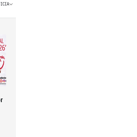
TICIA
r