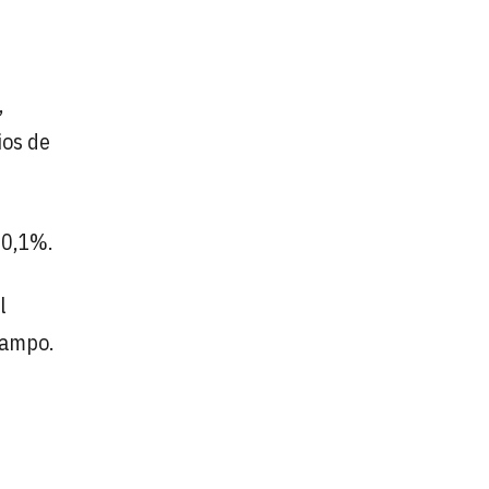
,
ios de
10,1%.
l
campo.