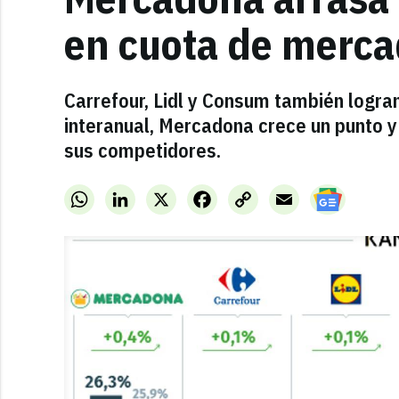
en cuota de merc
Carrefour, Lidl y Consum también logra
interanual, Mercadona crece un punto y
sus competidores.
WhatsApp
LinkedIn
X
Facebook
Copy
Email
Link