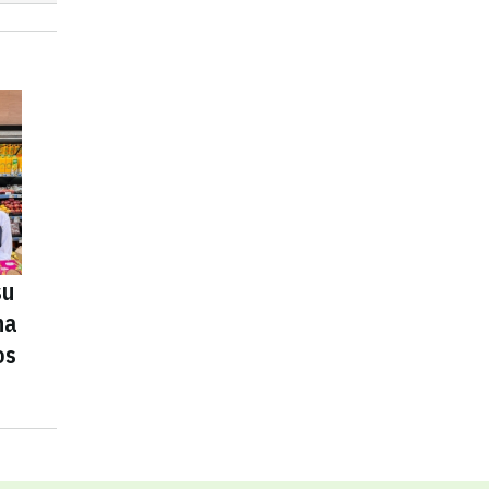
su
na
os