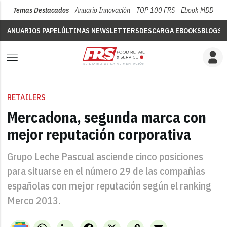
Temas Destacados
Anuario Innovación
TOP 100 FRS
Ebook MDD
Su
ANUARIOS PAPEL
ÚLTIMAS NEWSLETTERS
DESCARGA EBOOKS
BLOGS
V
RETAILERS
Mercadona, segunda marca con
mejor reputación corporativa
Grupo Leche Pascual asciende cinco posiciones
para situarse en el número 29 de las compañías
españolas con mejor reputación según el ranking
Merco 2013.
WhatsApp
LinkedIn
Facebook
X
Copy
Email