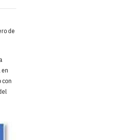
ero de
a
 en
o con
del