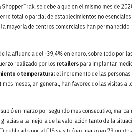
ica ShopperTrak, se debe a que en el mismo mes de 202
ierre total o parcial de establecimientos no esenciales
21 la mayoría de centros comerciales han permanecido
 de la afluencia del -39,4% en enero, sobre todo por la
uerzo realizado por los
retailers
para implantar medi
miento
o
temperatura;
el incremento de las personas
imos meses, en general, han favorecido las visitas a l
subió en marzo por segundo mes consecutivo, marca
gracias a la mejora de la valoración tanto de la situac
C) publicado por el CIS se situó en marzo en 73 puntos