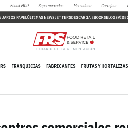
S
Ebook MDD
Supermercados
Mercadona
Carrefour
NUARIOS PAPEL
ÚLTIMAS NEWSLETTERS
DESCARGA EBOOKS
BLOGS
VÍDE
ERS
FRANQUICIAS
FABRICANTES
FRUTAS Y HORTALIZAS
 centros comerciales 