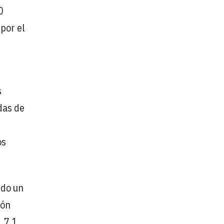
0
 por el
s
das de
os
ndo un
ión
, 7,1