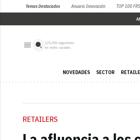
Temas Destacados
Anuario Innovación
TOP 100 FR
A
125,000
seguidores
en redes sociales
NOVEDADES
SECTOR
RETAIL
RETAILERS
La afluencia a los