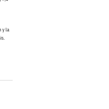
 y la
is.