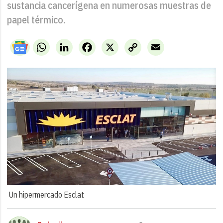
sustancia cancerígena en numerosas muestras de
papel térmico.
WhatsApp
LinkedIn
Facebook
X
Copy
Email
Link
Un hipermercado Esclat