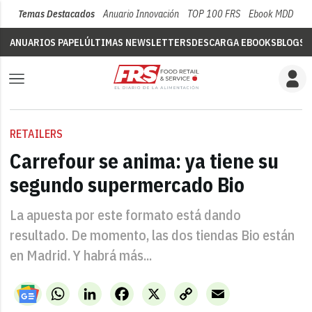
Temas Destacados
Anuario Innovación
TOP 100 FRS
Ebook MDD
Su
ANUARIOS PAPEL
ÚLTIMAS NEWSLETTERS
DESCARGA EBOOKS
BLOGS
V
RETAILERS
Carrefour se anima: ya tiene su
segundo supermercado Bio
La apuesta por este formato está dando
resultado. De momento, las dos tiendas Bio están
en Madrid. Y habrá más...
WhatsApp
LinkedIn
Facebook
X
Copy
Email
Link