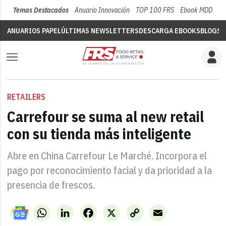
Temas Destacados
Anuario Innovación
TOP 100 FRS
Ebook MDD
Su
ANUARIOS PAPEL
ÚLTIMAS NEWSLETTERS
DESCARGA EBOOKS
BLOGS
V
RETAILERS
Carrefour se suma al new retail
con su tienda más inteligente
Abre en China Carrefour Le Marché. Incorpora el
pago por reconocimiento facial y da prioridad a la
presencia de frescos.
WhatsApp
LinkedIn
Facebook
X
Copy
Email
Link