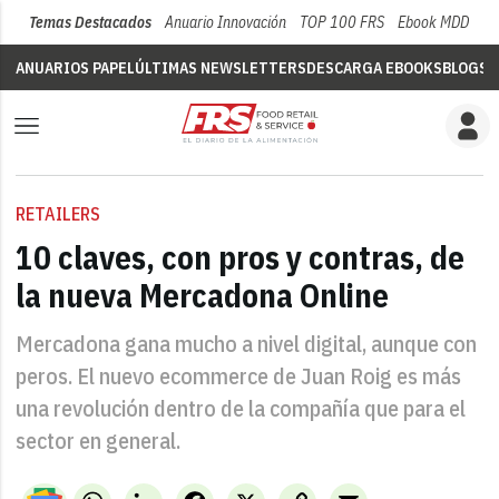
Temas Destacados
Anuario Innovación
TOP 100 FRS
Ebook MDD
Su
ANUARIOS PAPEL
ÚLTIMAS NEWSLETTERS
DESCARGA EBOOKS
BLOGS
V
RETAILERS
10 claves, con pros y contras, de
la nueva Mercadona Online
Mercadona gana mucho a nivel digital, aunque con
peros. El nuevo ecommerce de Juan Roig es más
una revolución dentro de la compañía que para el
sector en general.
WhatsApp
LinkedIn
Facebook
X
Copy
Email