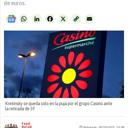
de euros.
WhatsApp
LinkedIn
Facebook
X
Copy
Email
Link
Kretinsky se queda solo en la puja por el grupo Casino ante
la retirada de 3F
Food
Retail
Publicado: 05/10/2023 ·
14:08