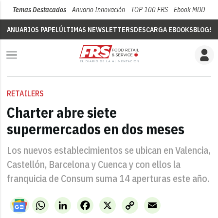
Temas Destacados
Anuario Innovación
TOP 100 FRS
Ebook MDD
Su
ANUARIOS PAPEL
ÚLTIMAS NEWSLETTERS
DESCARGA EBOOKS
BLOGS
V
RETAILERS
Charter abre siete
supermercados en dos meses
Los nuevos establecimientos se ubican en Valencia,
Castellón, Barcelona y Cuenca y con ellos la
franquicia de Consum suma 14 aperturas este año.
WhatsApp
LinkedIn
Facebook
X
Copy
Email
Link