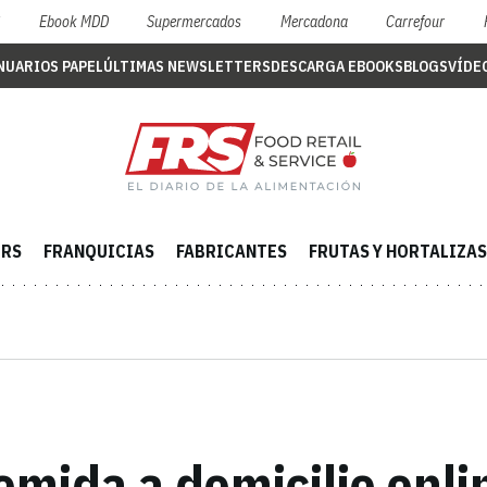
S
Ebook MDD
Supermercados
Mercadona
Carrefour
NUARIOS PAPEL
ÚLTIMAS NEWSLETTERS
DESCARGA EBOOKS
BLOGS
VÍDE
ERS
FRANQUICIAS
FABRICANTES
FRUTAS Y HORTALIZAS
omida a domicilio onli