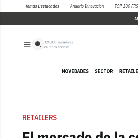
Temas Destacados
Anuario Innovación
TOP 100 FR
A
125,000
seguidores
en redes sociales
NOVEDADES
SECTOR
RETAIL
RETAILERS
El mercado de la c