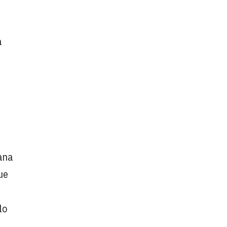
a
ana
ue
lo