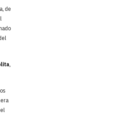
a, de
l
rmado
del
lita
,
dos
mera
el