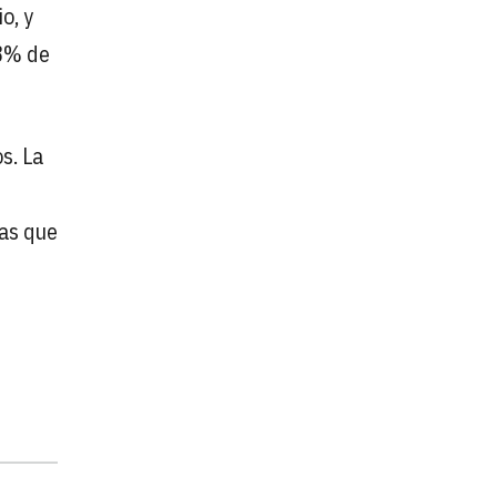
o, y
 8% de
s. La
cas que