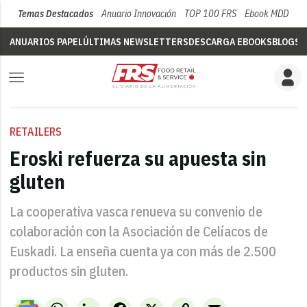
Temas Destacados
Anuario Innovación
TOP 100 FRS
Ebook MDD
Su
ANUARIOS PAPEL
ÚLTIMAS NEWSLETTERS
DESCARGA EBOOKS
BLOGS
V
RETAILERS
Eroski refuerza su apuesta sin
gluten
La cooperativa vasca renueva su convenio de
colaboración con la Asociación de Celíacos de
Euskadi. La enseña cuenta ya con más de 2.500
productos sin gluten.
WhatsApp
LinkedIn
Facebook
X
Copy
Email