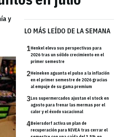
ía y
LO MÁS LEÍDO DE LA SEMANA
1
Henkel eleva sus perspectivas para
2026 tras un sólido crecimiento en el
primer semestre
2
Heineken aguanta el pulso a la inflación
en el primer semestre de 2026 gracias
al empuje de su gama premium
3
Los supermercados ajustan el stock en
agosto para frenar las mermas por el
calor y el éxodo vacacional
4
Beiersdorf activa un plan de
recuperación para NIVEA tras cerrar el
semestre con una caída del 3,5% en