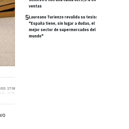
ventas
5
Laureano Turienzo revalida su tesis:
"España tiene, sin lugar a dudas, el
mejor sector de supermercados del
mundo"
015 ·
17:58
2015 · 17:58
evo