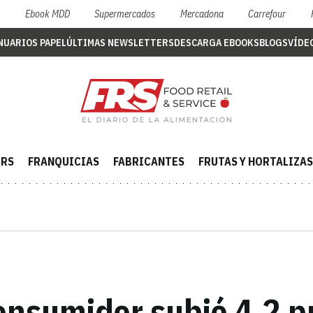
S
Ebook MDD
Supermercados
Mercadona
Carrefour
NUARIOS PAPEL
ÚLTIMAS NEWSLETTERS
DESCARGA EBOOKS
BLOGS
VÍDE
ERS
FRANQUICIAS
FABRICANTES
FRUTAS Y HORTALIZAS
onsumidor subió 4,2 pu