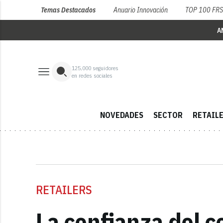
Temas Destacados
Anuario Innovación
TOP 100 FR
A
125,000
seguidores
en redes sociales
NOVEDADES
SECTOR
RETAIL
RETAILERS
La confianza del c