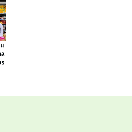
su
na
os