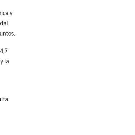
ica y
 del
untos.
14,7
y la
alta
l