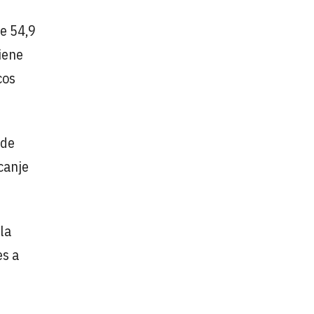
de 54,9
iene
cos
 de
 canje
la
es a