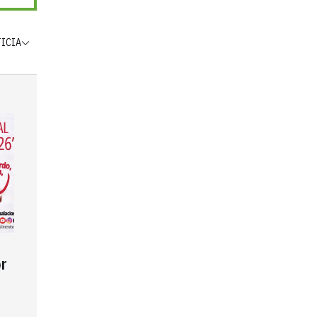
TICIA
r