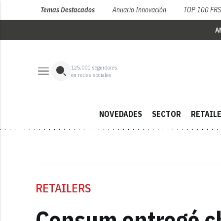
Temas Destacados
Anuario Innovación
TOP 100 FR
A
125,000
seguidores
en redes sociales
NOVEDADES
SECTOR
RETAIL
RETAILERS
Consum entregó ch