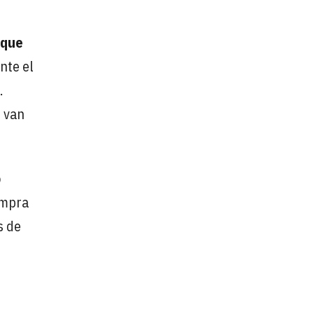
eque
nte el
.
 van
o
ompra
s de