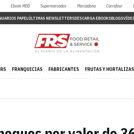
S
Ebook MDD
Supermercados
Mercadona
Carrefour
NUARIOS PAPEL
ÚLTIMAS NEWSLETTERS
DESCARGA EBOOKS
BLOGS
VÍDE
ERS
FRANQUICIAS
FABRICANTES
FRUTAS Y HORTALIZAS
eques por valor de 36