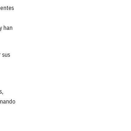
ientes
y han
 sus
s,
onando