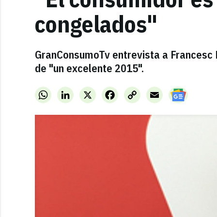
congelados"
GranConsumoTv entrevista a Francesc Pe
de "un excelente 2015".
WhatsApp
LinkedIn
X
Facebook
Copy
Email
Link