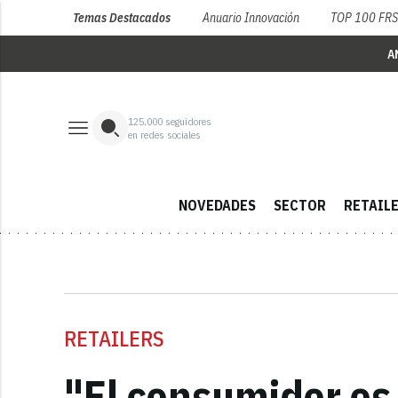
Temas Destacados
Anuario Innovación
TOP 100 FR
A
125,000
seguidores
en redes sociales
NOVEDADES
SECTOR
RETAIL
RETAILERS
"El consumidor es 