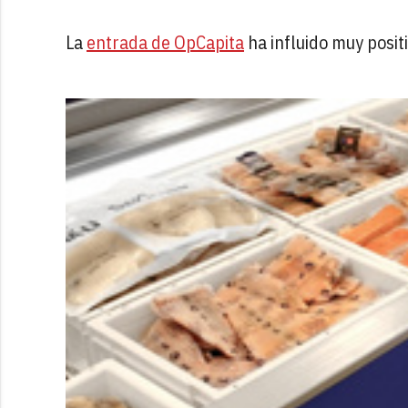
La
entrada de OpCapita
ha influido muy posit