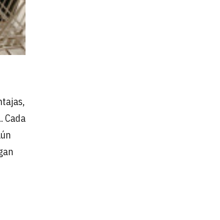
ntajas,
.. Cada
aún
ngan