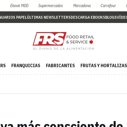
S
Ebook MDD
Supermercados
Mercadona
Carrefour
NUARIOS PAPEL
ÚLTIMAS NEWSLETTERS
DESCARGA EBOOKS
BLOGS
VÍDE
ERS
FRANQUICIAS
FABRICANTES
FRUTAS Y HORTALIZAS
ya más consciente de l