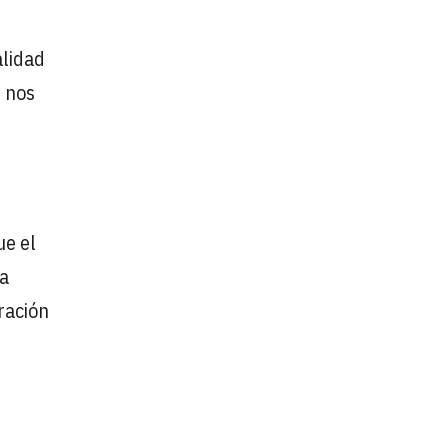
alidad
e nos
ue el
na
ración