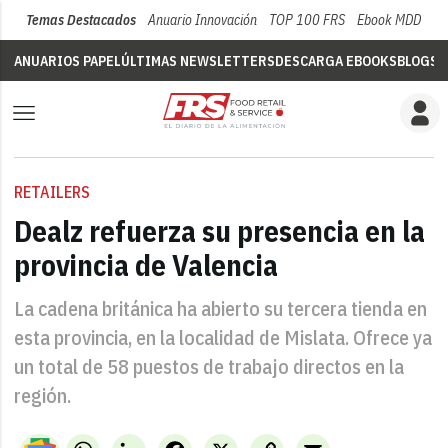
Temas Destacados
Anuario Innovación
TOP 100 FRS
Ebook MDD
Su
ANUARIOS PAPEL
ÚLTIMAS NEWSLETTERS
DESCARGA EBOOKS
BLOGS
V
RETAILERS
Dealz refuerza su presencia en la
provincia de Valencia
La cadena británica ha abierto su tercera tienda en
esta provincia, en la localidad de Mislata. Ofrece ya
un total de 58 puestos de trabajo directos en la
región.
WhatsApp
LinkedIn
Facebook
X
Copy
Email