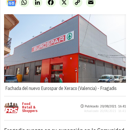
WhatsApp
LinkedIn
Facebook
X
Copy
Email
Link
Fachada del nuevo Eurospar de Xeraco (Valencia) -
Fragadis
Food
Publicado: 20/08/2021 ·
16:41
Retail &
Shoppers
Actualizado: 20/08/2021 · 16:41