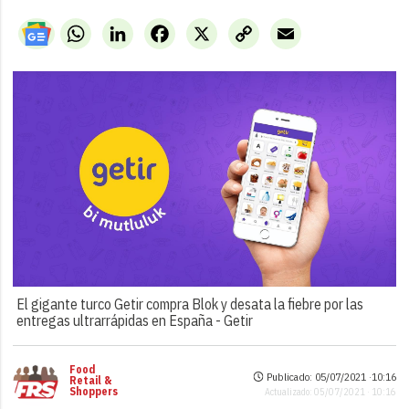
WhatsApp
LinkedIn
Facebook
X
Copy
Email
Link
El gigante turco Getir compra Blok y desata la fiebre por las
entregas ultrarrápidas en España -
Getir
Food
Publicado: 05/07/2021 ·
10:16
Retail &
Shoppers
Actualizado: 05/07/2021 · 10:16