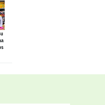
su
na
os