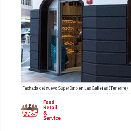
Fachada del nuevo SuperDino en Las Galletas (Tenerife)
Food
Retail
&
Service