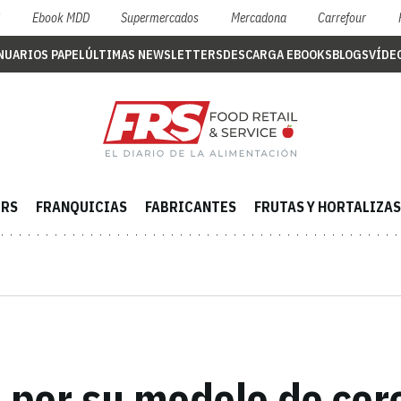
S
Ebook MDD
Supermercados
Mercadona
Carrefour
NUARIOS PAPEL
ÚLTIMAS NEWSLETTERS
DESCARGA EBOOKS
BLOGS
VÍDE
ERS
FRANQUICIAS
FABRICANTES
FRUTAS Y HORTALIZAS
 por su modelo de cer