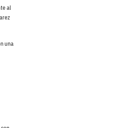
te al
varez
on una
 con