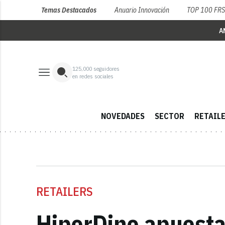
Temas Destacados
Anuario Innovación
TOP 100 FR
A
125,000
seguidores
en redes sociales
NOVEDADES
SECTOR
RETAIL
RETAILERS
HiperDino apuesta