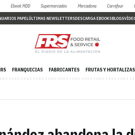
S
Ebook MDD
Supermercados
Mercadona
Carrefour
NUARIOS PAPEL
ÚLTIMAS NEWSLETTERS
DESCARGA EBOOKS
BLOGS
VÍDE
ERS
FRANQUICIAS
FABRICANTES
FRUTAS Y HORTALIZAS
rnández abandona la d