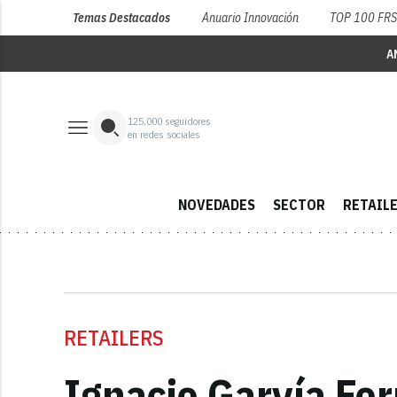
Temas Destacados
Anuario Innovación
TOP 100 FR
A
125,000
seguidores
en redes sociales
NOVEDADES
SECTOR
RETAIL
RETAILERS
Ignacio Garvía Fe