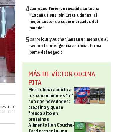
4
Laureano Turienzo revalida su tesis:
"España tiene, sin lugar a dudas, el
mejor sector de supermercados del
mundo"
5
Carrefour y Auchan lanzan un mensaje al
sector: la inteligencia artificial forma
parte del negocio
MÁS DE VÍCTOR OLCINA
PITA
Mercadona apunta a
los consumidores 'fit'
con dos novedades:
creatina y queso
026 ·
11:00
2026 · 11:00
fresco alto en
proteínas
Alimentation Couche-
Tard presenta una