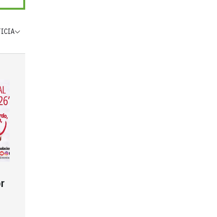
TICIA
r