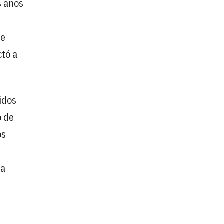
s años
se
tó a
idos
o de
os
 a