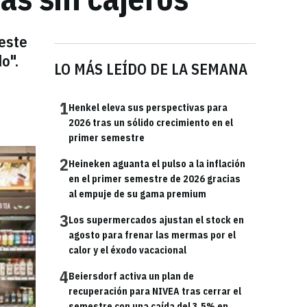
 este
o".
LO MÁS LEÍDO DE LA SEMANA
1
Henkel eleva sus perspectivas para
2026 tras un sólido crecimiento en el
primer semestre
2
Heineken aguanta el pulso a la inflación
en el primer semestre de 2026 gracias
al empuje de su gama premium
3
Los supermercados ajustan el stock en
agosto para frenar las mermas por el
calor y el éxodo vacacional
4
Beiersdorf activa un plan de
recuperación para NIVEA tras cerrar el
semestre con una caída del 3,5% en