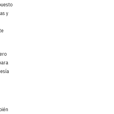
puesto
as y
te
pero
para
resía
bién