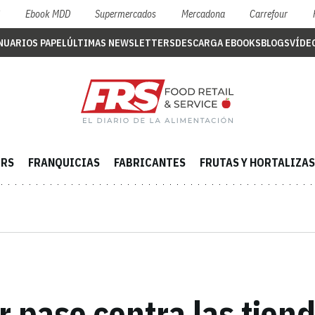
S
Ebook MDD
Supermercados
Mercadona
Carrefour
NUARIOS PAPEL
ÚLTIMAS NEWSLETTERS
DESCARGA EBOOKS
BLOGS
VÍDE
ERS
FRANQUICIAS
FABRICANTES
FRUTAS Y HORTALIZAS
r paso contra las tiend