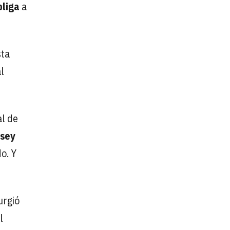
bliga
a
sta
l
al de
sey
o. Y
urgió
l