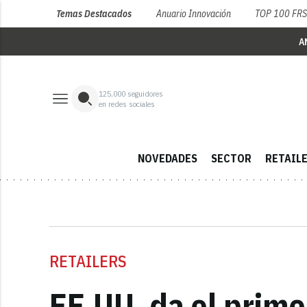
Temas Destacados
Anuario Innovación
TOP 100 FR
A
125,000
seguidores
en redes sociales
NOVEDADES
SECTOR
RETAIL
RETAILERS
EE.UU. da el prime