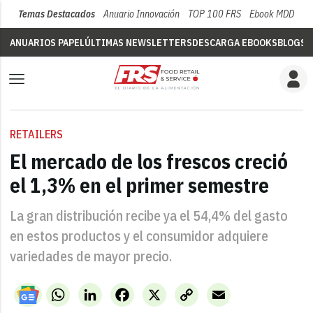
Temas Destacados
Anuario Innovación
TOP 100 FRS
Ebook MDD
Su
ANUARIOS PAPEL
ÚLTIMAS NEWSLETTERS
DESCARGA EBOOKS
BLOGS
V
RETAILERS
El mercado de los frescos creció
el 1,3% en el primer semestre
La gran distribución recibe ya el 54,4% del gasto
en estos productos y el consumidor adquiere
variedades de mayor precio.
WhatsApp
LinkedIn
Facebook
X
Copy
Email
Link