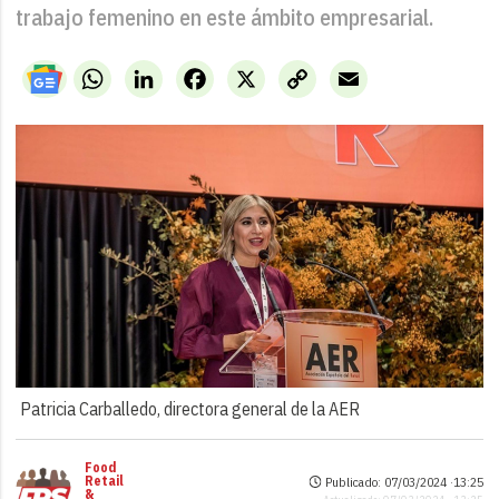
trabajo femenino en este ámbito empresarial.
WhatsApp
LinkedIn
Facebook
X
Copy
Email
Link
Patricia Carballedo, directora general de la AER
Food
Retail
Publicado: 07/03/2024 ·
13:25
&