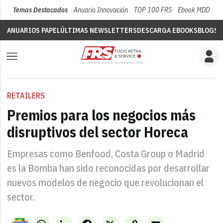
Temas Destacados
Anuario Innovación
TOP 100 FRS
Ebook MDD
Su
ANUARIOS PAPEL
ÚLTIMAS NEWSLETTERS
DESCARGA EBOOKS
BLOGS
V
RETAILERS
Premios para los negocios más
disruptivos del sector Horeca
Empresas como Benfood, Costa Group o Madrid
es la Bomba han sido reconocidas por desarrollar
nuevos modelos de negocio que revolucionan el
sector.
WhatsApp
LinkedIn
Facebook
X
Copy
Email