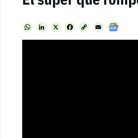
WhatsApp
LinkedIn
X
Facebook
Copy
Email
Link