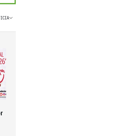
TICIA
r