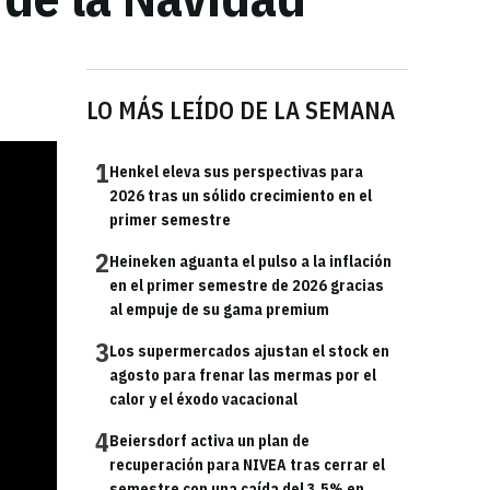
LO MÁS LEÍDO DE LA SEMANA
1
Henkel eleva sus perspectivas para
2026 tras un sólido crecimiento en el
primer semestre
2
Heineken aguanta el pulso a la inflación
en el primer semestre de 2026 gracias
al empuje de su gama premium
3
Los supermercados ajustan el stock en
agosto para frenar las mermas por el
calor y el éxodo vacacional
4
Beiersdorf activa un plan de
recuperación para NIVEA tras cerrar el
semestre con una caída del 3,5% en