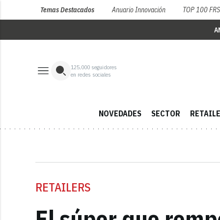
Temas Destacados
Anuario Innovación
TOP 100 FR
A
125,000
seguidores
en redes sociales
NOVEDADES
SECTOR
RETAIL
RETAILERS
El súper que rompe