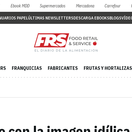
S
Ebook MDD
Supermercados
Mercadona
Carrefour
NUARIOS PAPEL
ÚLTIMAS NEWSLETTERS
DESCARGA EBOOKS
BLOGS
VÍDE
ERS
FRANQUICIAS
FABRICANTES
FRUTAS Y HORTALIZAS
 con la imagen idílica