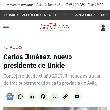
Temas Destacados
Anuario Innovación
TOP 100 FRS
Ebook MDD
Su
ANUARIOS PAPEL
ÚLTIMAS NEWSLETTERS
DESCARGA EBOOKS
BLOGS
V
RETAILERS
Carlos Jiménez, nuevo
presidente de Unide
Consejero desde el año 2017, Jiménez es titular
de tres supermercados en la provincia de Ávila.
WhatsApp
LinkedIn
Facebook
X
Copy
Email
Link