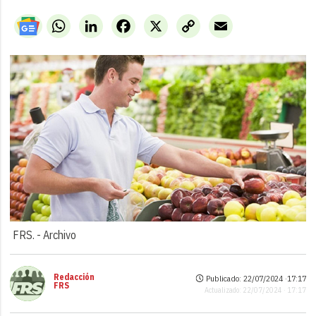
WhatsApp
LinkedIn
Facebook
X
Copy
Email
Link
FRS. -
Archivo
Redacción
Publicado: 22/07/2024 ·
17:17
FRS
Actualizado: 22/07/2024 · 17:17