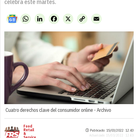
celebra este martes.
WhatsApp
LinkedIn
Facebook
X
Copy
Email
Link
Cuatro derechos clave del consumidor online -
Archivo
Food
Retail
Publicado: 15/03/2022 ·
12:43
&
Actualizado: 15/03/2022 · 12:43
Service