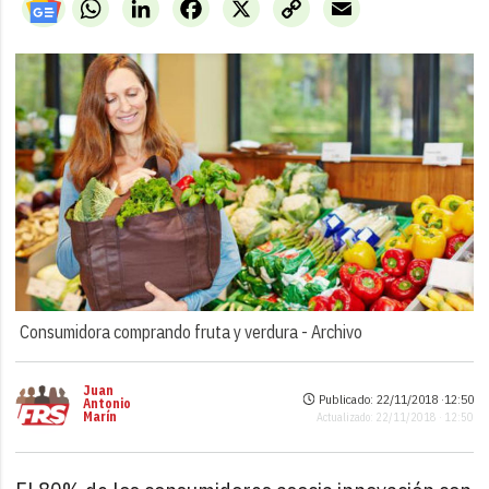
WhatsApp
LinkedIn
Facebook
X
Copy
Email
Link
Consumidora comprando fruta y verdura -
Archivo
Juan
Publicado: 22/11/2018 ·
12:50
Antonio
Marín
Actualizado: 22/11/2018 · 12:50