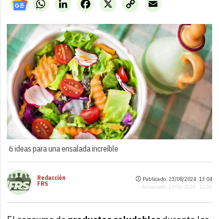
WhatsApp
LinkedIn
Facebook
X
Copy
Email
Link
6 ideas para una ensalada increíble
Redacción
Publicado: 23/08/2024 ·
13:04
FRS
Actualizado: 23/08/2024 · 13:04