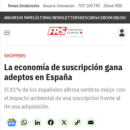
Temas Destacados
Anuario Innovación
TOP 100 FRS
Ebook MDD
Su
ANUARIOS PAPEL
ÚLTIMAS NEWSLETTERS
DESCARGA EBOOKS
BLOGS
V
SHOPPERS
La economía de suscripción gana
adeptos en España
El 81% de los españoles afirma sentirse mejor con
el impacto ambiental de una suscripción frente al
de una adquisición.
WhatsApp
LinkedIn
Facebook
X
Copy
Email
Link