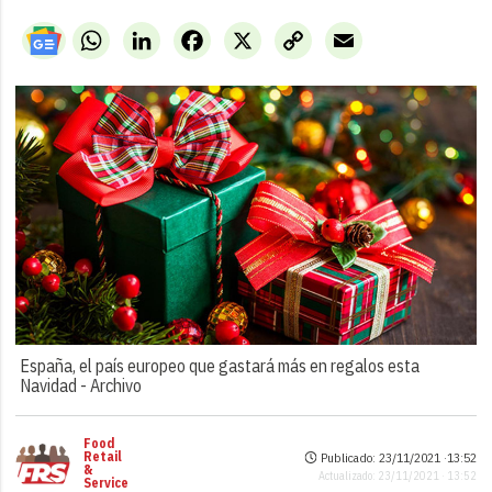
WhatsApp
LinkedIn
Facebook
X
Copy
Email
Link
España, el país europeo que gastará más en regalos esta
Navidad -
Archivo
Food
Retail
Publicado: 23/11/2021 ·
13:52
&
Actualizado: 23/11/2021 · 13:52
Service