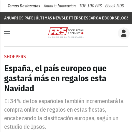
Temas Destacados
Anuario Innovación
TOP 100 FRS
Ebook MDD
Su
ANUARIOS PAPEL
ÚLTIMAS NEWSLETTERS
DESCARGA EBOOKS
BLOGS
V
SHOPPERS
España, el país europeo que
gastará más en regalos esta
Navidad
El 34% de los españoles también incrementará la
compra online de regalos en estas fiestas,
encabezando la clasificación europea, según un
estudio de Ipsos.