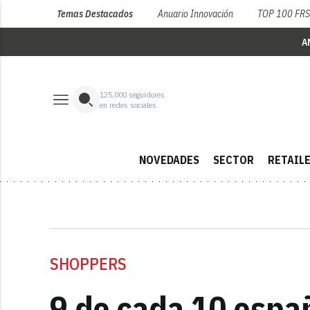
Temas Destacados
Anuario Innovación
TOP 100 FR
A
125,000
seguidores
en redes sociales
NOVEDADES
SECTOR
RETAIL
SHOPPERS
9 de cada 10 españ