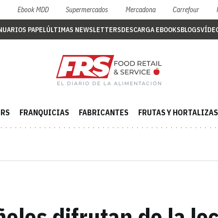
S
Ebook MDD
Supermercados
Mercadona
Carrefour
NUARIOS PAPEL
ÚLTIMAS NEWSLETTERS
DESCARGA EBOOKS
BLOGS
VÍDE
ERS
FRANQUICIAS
FABRICANTES
FRUTAS Y HORTALIZAS
oles difrutan de la l