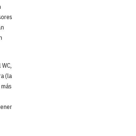
n
sores
an
n
l WC,
a (la
n más
u
tener