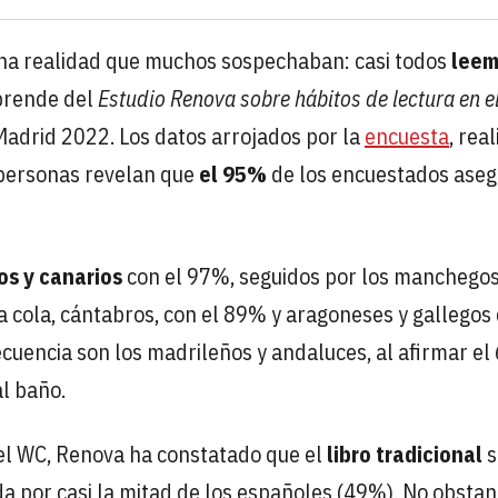
na realidad que muchos sospechaban: casi todos
leem
sprende del
Estudio Renova sobre hábitos de lectura en 
 Madrid 2022. Los datos arrojados por la
encuesta
, rea
 personas revelan que
el 95%
de los encuestados aseg
os y canarios
con el 97%, seguidos por los manchegos
 cola, cántabros, con el 89% y aragoneses y gallegos 
cuencia son los madrileños y andaluces, al afirmar e
l baño.
el WC, Renova ha constatado que el
libro tradicional
s
da por casi la mitad de los españoles (49%). No obstan