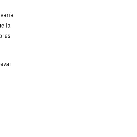
 varía
ue la
mbres
levar