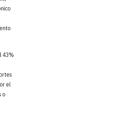
ónico
r
mento
El 43%
ortes
or el
s o