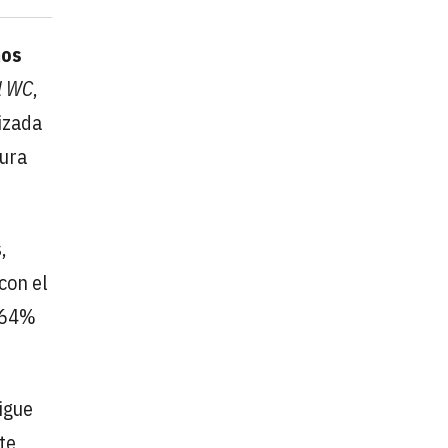
os
el WC
,
lizada
ura
,
con el
l 64%
igue
te,