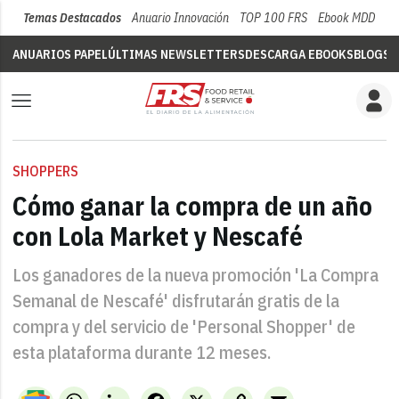
Temas Destacados
Anuario Innovación
TOP 100 FRS
Ebook MDD
Su
ANUARIOS PAPEL
ÚLTIMAS NEWSLETTERS
DESCARGA EBOOKS
BLOGS
V
SHOPPERS
Cómo ganar la compra de un año
con Lola Market y Nescafé
Los ganadores de la nueva promoción 'La Compra
Semanal de Nescafé' disfrutarán gratis de la
compra y del servicio de 'Personal Shopper' de
esta plataforma durante 12 meses.
WhatsApp
LinkedIn
Facebook
X
Copy
Email