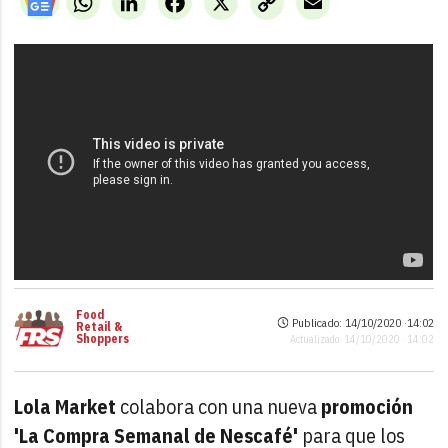
Link
Food
Publicado: 14/10/2020 ·
14:02
Retail &
Shoppers
Actualizado: 14/10/2020 · 14:02
Lola Market
colabora con una nueva
promoción
'La Compra Semanal de Nescafé'
para que los