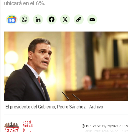
ubicará en el 6%.
WhatsApp
LinkedIn
Facebook
X
Copy
Email
Link
El presidente del Gobierno, Pedro Sánchez -
Archivo
Food
Retail
Publicado: 12/07/2022 ·
13:59
&
Actualizado: 12/07/2022 · 13:59