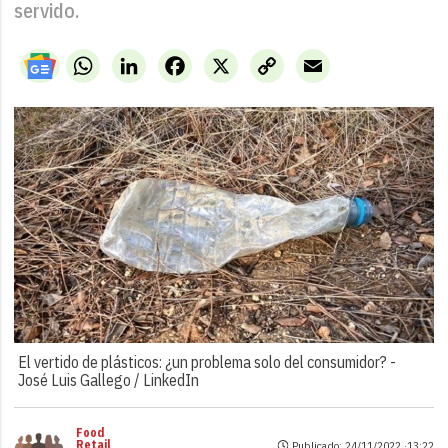
servido.
WhatsApp
LinkedIn
Facebook
X
Copy
Email
Link
El vertido de plásticos: ¿un problema solo del consumidor? -
José Luis Gallego / LinkedIn
Food
Retail
Publicado: 24/11/2022 ·
13:22