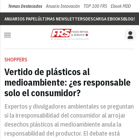
Temas Destacados
Anuario Innovación
TOP 100 FRS
Ebook MDD
Su
ANUARIOS PAPEL
ÚLTIMAS NEWSLETTERS
DESCARGA EBOOKS
BLOGS
V
SHOPPERS
Vertido de plásticos al
medioambiente: ¿es responsable
solo el consumidor?
Expertos y divulgadores ambientales se preguntan
si la irresponsabilidad del consumidor al arrojar
desechos plásticos al medioambiente anula la
responsabilidad del productor. El debate está