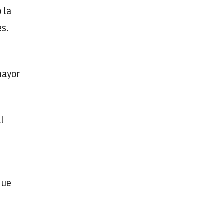
 la
es.
mayor
l
que