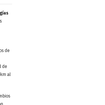
gías
s
os de
l de
 km al
ambios
on