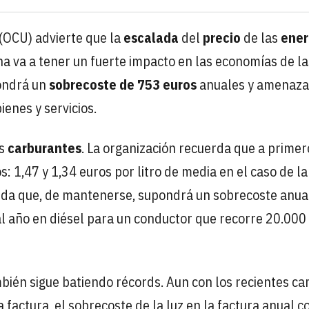
(OCU) advierte que la
escalada
del
precio
de las
ener
na va a tener un fuerte impacto en las economías de la
ondrá un
sobrecoste de 753 euros
anuales y amenaza
enes y servicios.
os
carburantes
. La organización recuerda que a primer
: 1,47 y 1,34 euros por litro de media en el caso de la
bida que, de mantenerse, supondrá un sobrecoste anua
al año en diésel para un conductor que recorre 20.000
ambién sigue batiendo récords. Aun con los recientes c
 factura, el sobrecoste de la luz en la factura anual c