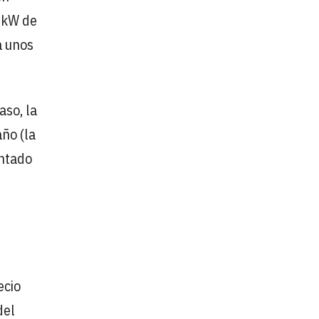
 kW de
a unos
aso, la
ño (la
entado
ecio
del