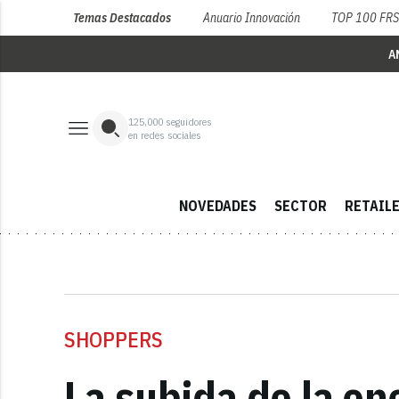
Temas Destacados
Anuario Innovación
TOP 100 FR
A
125,000
seguidores
en redes sociales
NOVEDADES
SECTOR
RETAIL
SHOPPERS
La subida de la en