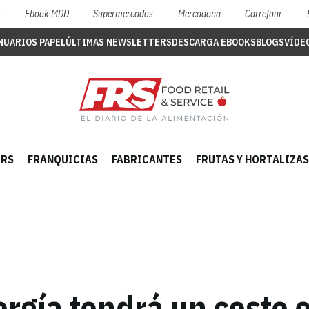
S
Ebook MDD
Supermercados
Mercadona
Carrefour
NUARIOS PAPEL
ÚLTIMAS NEWSLETTERS
DESCARGA EBOOKS
BLOGS
VÍDE
ERS
FRANQUICIAS
FABRICANTES
FRUTAS Y HORTALIZAS
ergía tendrá un coste e