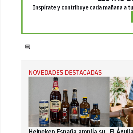
Inspírate y contribuye cada mañana a tu 
NOVEDADES DESTACADAS
Heineken España amplía su
El Águil