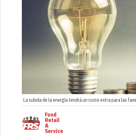
La subida de la energía tendrá un coste extra para las fam
Food
Retail
&
Service